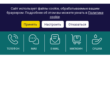
Сайт использует файлы cookie, обрабатываемые вашим
браузером. Подробнее об этом вы можете узнать в
Политике
cookie
.
Принять
Настроить
Отказаться
ТЕЛЕФОН
MAX
E-MAIL
МАГАЗИН
СУШКА
Услуги по осушению и реанимации дома после залива
Инженерный подход к решению проблем избыточной влажности
Каталог