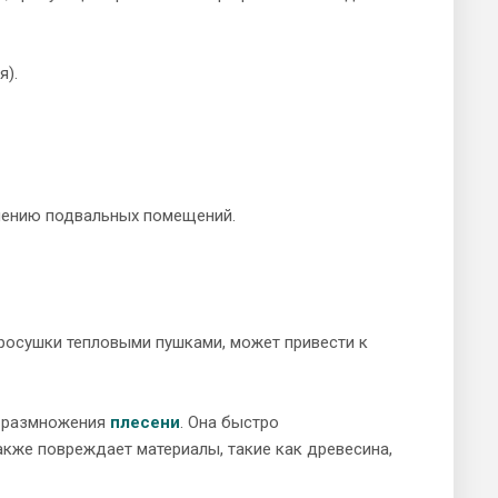
я).
плению подвальных помещений.
просушки тепловыми пушками, может привести к
я размножения
плесени
. Она быстро
акже повреждает материалы, такие как древесина,