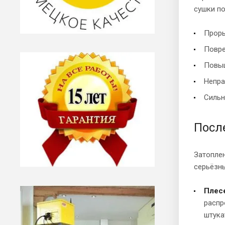
сушки п
Проры
Повре
Повыш
Непра
Сильн
Посл
Затоплен
серьёзны
Плесе
распр
штука