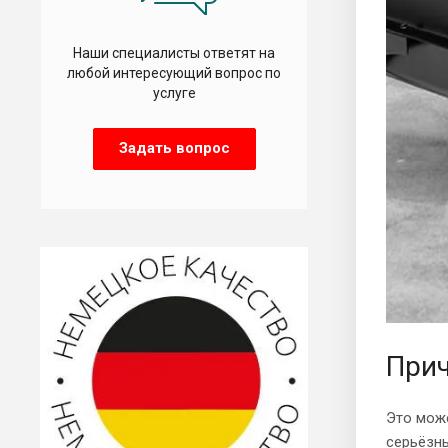
Наши специалисты ответят на
любой интересующий вопрос по
услуге
Задать вопрос
Прич
Это може
серьёзн