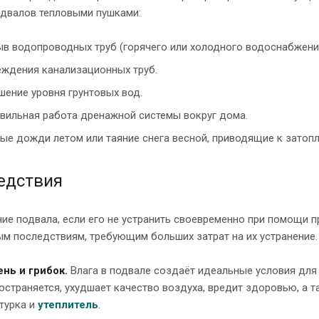
одвалов тепловыми пушками:
в водопроводных труб (горячего или холодного водоснабжени
ждения канализационных труб.
ение уровня грунтовых вод.
вильная работа дренажной системы вокруг дома.
ые дожди летом или таяние снега весной, приводящие к зато
едствия
ие подвала, если его не устранить своевременно при помощи 
м последствиям, требующим больших затрат на их устранение.
нь и грибок.
Влага в подвале создаёт идеальные условия дл
остраняется, ухудшает качество воздуха, вредит здоровью, а т
турка и
утеплитель
.