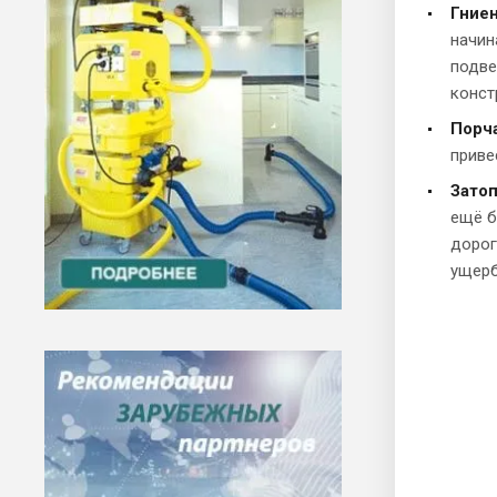
Гниен
начин
подве
конст
Порч
приве
Затоп
ещё б
дорог
ущерб