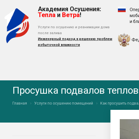
Академия Осушения:
Опе
Тепла
и
Ветра
!
моб
и б
Услуги по осушению и реанимации дома
после залива
Инженерный подход к решению проблем
Фе
избыточной влажности
Просушка подвалов тепло
Главная
Услуги по осушению помещений
Как просушить подва