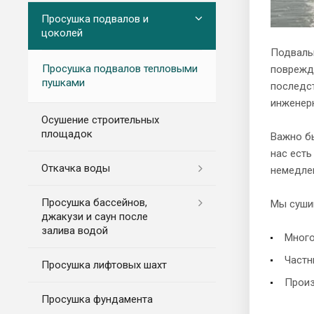
Просушка подвалов и
цоколей
Подвалы
Просушка подвалов тепловыми
поврежд
пушками
последст
инженерн
Осушение строительных
площадок
Важно б
нас ест
Откачка воды
немедлен
Просушка бассейнов,
Мы суши
джакузи и саун после
залива водой
Много
Частн
Просушка лифтовых шахт
Произ
Просушка фундамента