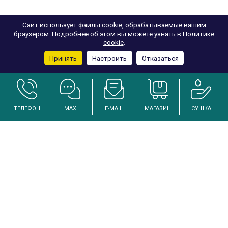
Сайт использует файлы cookie, обрабатываемые вашим
браузером. Подробнее об этом вы можете узнать в
Политике
cookie
.
Принять
Настроить
Отказаться
ТЕЛЕФОН
MAX
E-MAIL
МАГАЗИН
СУШКА
Услуги по осушению и реанимации дома после залива
Инженерный подход к решению проблем избыточной влажности
Каталог