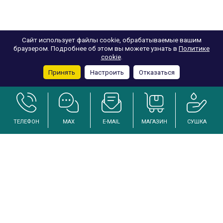
Сайт использует файлы cookie, обрабатываемые вашим
браузером. Подробнее об этом вы можете узнать в
Политике
cookie
.
Принять
Настроить
Отказаться
ТЕЛЕФОН
MAX
E-MAIL
МАГАЗИН
СУШКА
Услуги по осушению и реанимации дома после залива
Инженерный подход к решению проблем избыточной влажности