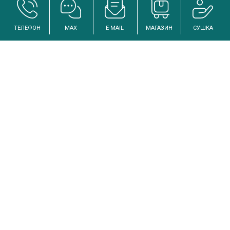
ТЕЛЕФОН
MAX
E-MAIL
МАГАЗИН
СУШКА
Услуги по осушению и реанимации дома после залива
Инженерный подход к решению проблем избыточной влажности
Каталог
Аренда промышленных осушителей
Промышленные осушители
Промышленные вентиляторы
Ветровые машины
Аренда испарительных охладителей для больших помещений