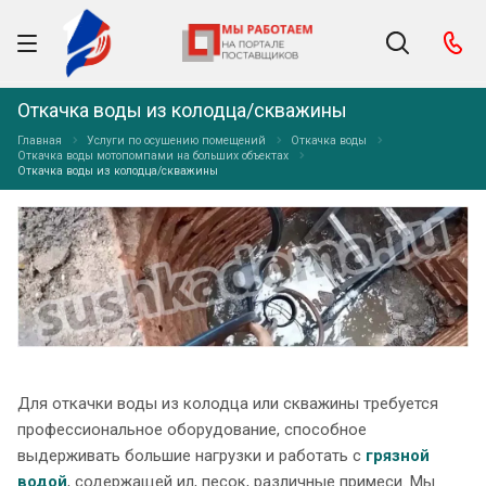
Откачка воды из колодца/скважины
Главная
Услуги по осушению помещений
Откачка воды
Откачка воды мотопомпами на больших объектах
Откачка воды из колодца/скважины
Для откачки воды из колодца или скважины требуется
профессиональное оборудование, способное
выдерживать большие нагрузки и работать с
грязной
водой
, содержащей ил, песок, различные примеси. Мы