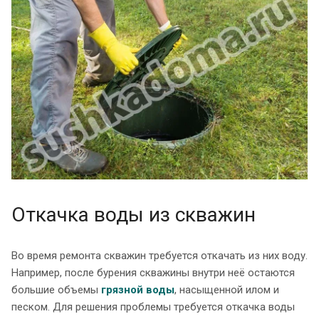
Откачка воды из скважин
Во время ремонта скважин требуется откачать из них воду.
Например, после бурения скважины внутри неё остаются
большие объемы
грязной воды
, насыщенной илом и
песком. Для решения проблемы требуется откачка воды