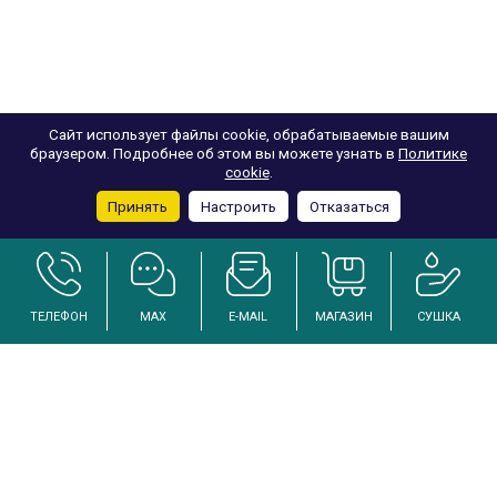
Сайт использует файлы cookie, обрабатываемые вашим
браузером. Подробнее об этом вы можете узнать в
Политике
cookie
.
Принять
Настроить
Отказаться
ТЕЛЕФОН
MAX
E-MAIL
МАГАЗИН
СУШКА
Услуги по осушению и реанимации дома после залива
Инженерный подход к решению проблем избыточной влажности