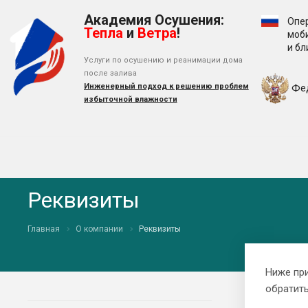
Академия Осушения:
Опе
Тепла
и
Ветра
!
моб
и б
Услуги по осушению и реанимации дома
после залива
Инженерный подход к решению проблем
Фе
избыточной влажности
Реквизиты
Главная
О компании
Реквизиты
Ниже пр
обратить