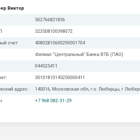
ер Виктор
502766821836
:
323508100398072
ый счет:
40802810600290001704
Филиал "Центральный" Банка ВТБ (ПАО)
044525411
чет:
30101810145250000411
еский адрес:
140016, Московская обл, г.о. Люберцы, г Любер
н:
+7 968 082-31-29