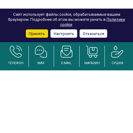
Сайт использует файлы cookie, обрабатываемые вашим
браузером. Подробнее об этом вы можете узнать в
Политике
cookie
.
Принять
Настроить
Отказаться
ТЕЛЕФОН
MAX
E-MAIL
МАГАЗИН
СУШКА
Услуги по осушению и реанимации дома после залива
Инженерный подход к решению проблем избыточной влажности
Каталог