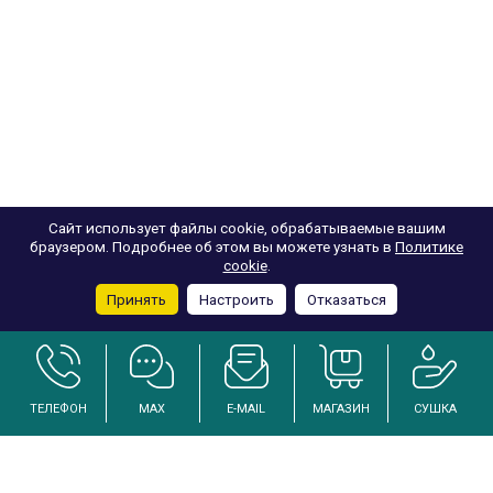
Сайт использует файлы cookie, обрабатываемые вашим
браузером. Подробнее об этом вы можете узнать в
Политике
cookie
.
Принять
Настроить
Отказаться
ТЕЛЕФОН
MAX
E-MAIL
МАГАЗИН
СУШКА
Услуги по осушению и реанимации дома после залива
Инженерный подход к решению проблем избыточной влажности