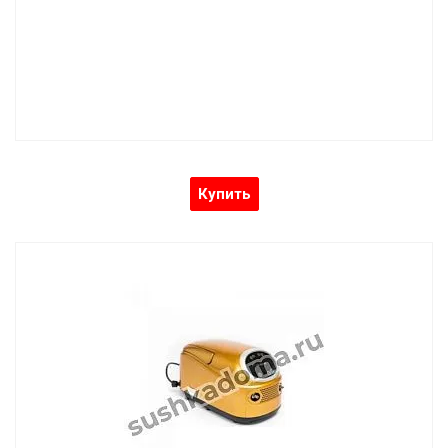
Купить
Увлажнитель воздуха с насосом высокого
давления ЦЛФГ-50
Увлажнитель воздуха с запотевающим насосом высокого
давления (без бака)