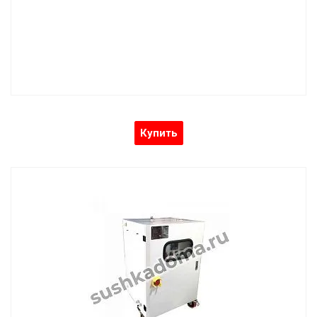
Купить
Увлажнитель воздуха с насосом высокого
давления ЦЛХП-5
Увлажнитель воздуха с запотевающим насосом высокого
давления (с баком)