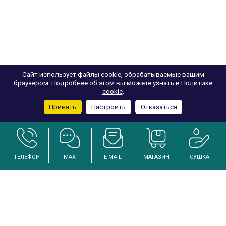
Сайт использует файлы cookie, обрабатываемые вашим
браузером. Подробнее об этом вы можете узнать в
Политике
cookie
.
Принять
Настроить
Отказаться
ТЕЛЕФОН
MAX
E-MAIL
МАГАЗИН
СУШКА
Услуги по осушению и реанимации дома после залива
Инженерный подход к решению проблем избыточной влажности