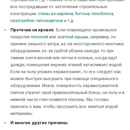
все пострадавшие от затопления строительные
конструкции:
стены из кирпича
,
бетона
,
пеноблока
,
пазогребня
,
гипсокартона
и т.д.
Протечки на кровле.
Если повреждено кровельное
покрытие
плоской
или
скатной крыши
, например, по
причине сильного ветра, из-за неосторожного монтажа
оборудования, из-за грубой уборки наледи, то при
таянии снега весной или летом и осенью, когда идут
дожди, помещения верхних этажей затапливает водой.
Если на полу уложен керамогранит, то его следует как
можно быстрее высушить при помощи специального
оборудования. Иначе, поверхность керамогранитной
плитки утратит свой привлекательный блеск, на полу и в
нижней части стен появится плесень. Мы готовы
приехать к вам, чтобы просушить все залитые водой
материалы.
И многие другие причины.