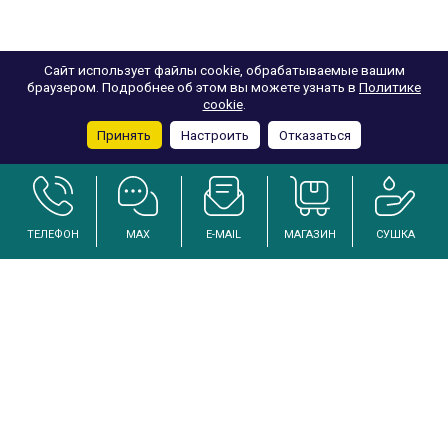
Сайт использует файлы cookie, обрабатываемые вашим
браузером. Подробнее об этом вы можете узнать в
Политике
cookie
.
Принять
Настроить
Отказаться
ТЕЛЕФОН
MAX
E-MAIL
МАГАЗИН
СУШКА
Услуги по осушению и реанимации дома после залива
Инженерный подход к решению проблем избыточной влажности