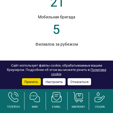
Мобильная бригада
Филиалов за рубежом
Сайт использует файлы cookie, обрабатываемые вашим
браузером. Подробнее об этом вы можете узнать в
Политике
cookie
.
Наши клиенты, купившие
Принять
Настроить
Отказаться
осушители
ТЕЛЕФОН
MAX
E-MAIL
МАГАЗИН
СУШКА