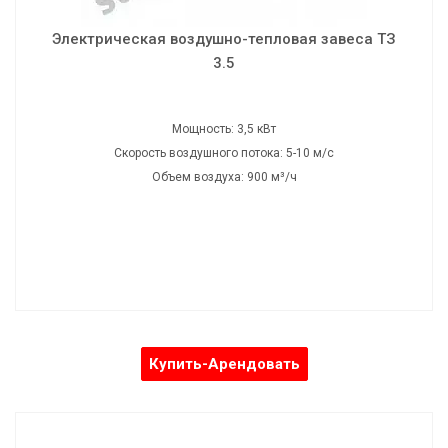
Напряжение: 220/380 В
Частота: 50 Гц
Электрическая воздушно-тепловая завеса ТЗ
Шумность: 80 дБ
3.5
Вес: 9,5 кг
Габаритные размеры: 90х19х25 см
Мощность: 3,5 кВт
Скорость воздушного потока: 5-10 м/с
Объем воздуха: 900 м³/ч
Купить-Арендовать