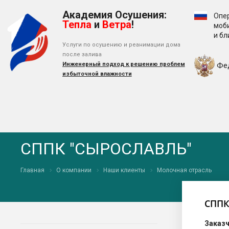
Академия Осушения:
Опе
Тепла
и
Ветра
!
моб
и б
Услуги по осушению и реанимации дома
после залива
Инженерный подход к решению проблем
Фе
избыточной влажности
СППК "СЫРОСЛАВЛЬ"
Главная
О компании
Наши клиенты
Молочная отрасль
СППК
Заказч