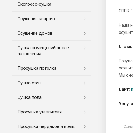
Экспресс-cушка
СППК "
Осушение квартир
Наша к
осушит
Осушение домов
Отзыв
Сушка помещений после
затопления
Покупа
Просушка потолка
осушит
Мы оче
Сушка стен
Сайт:
h
Сушка пола
Услуга
Просушка утеплителя
Просушка чердаков и крыш
Ссылк