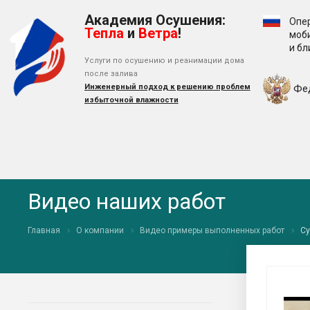
Академия Осушения:
Опе
Тепла
и
Ветра
!
моб
и б
Услуги по осушению и реанимации дома
после залива
Инженерный подход к решению проблем
Фе
избыточной влажности
Видео наших работ
Главная
О компании
Видео примеры выполненных работ
Су