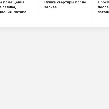
а помещения
Сушка квартиры после
Просу
е залива,
залива
после
пления, потопа.
затоп