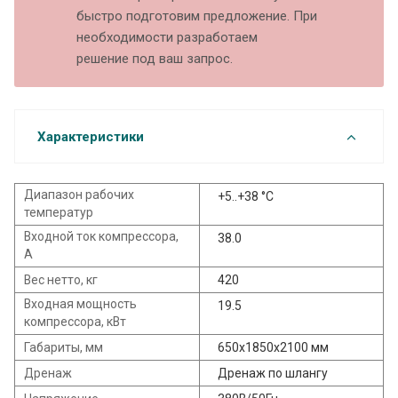
быстро подготовим предложение. При
необходимости разработаем
решение под ваш запрос.
Характеристики
Диапазон рабочих
+5..+38 °C
температур
Входной ток компрессора,
38.0
А
Вес нетто, кг
420
Входная мощность
19.5
компрессора, кВт
Габариты, мм
650x1850x2100 мм
Дренаж
Дренаж по шлангу