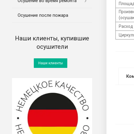
Осушение во время ремонта
Площад
Произв
Осушение после пожара
(осуша
Расход
Циркул
Наши клиенты, купившие
осушители
Наши клиенты
Ко