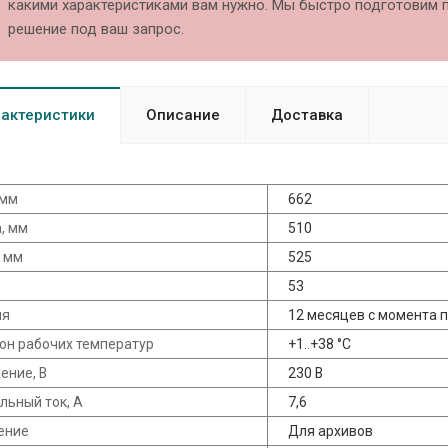
какими характеристиками вам нужно. Мы быстро подготовим 
решение под ваш запрос.
актеристики
Описание
Доставка
 мм
662
, мм
510
, мм
525
53
ия
12 месяцев с момента 
он рабочих температур
+1..+38 °C
ение, В
230 В
льный ток, А
7,6
ение
Для архивов