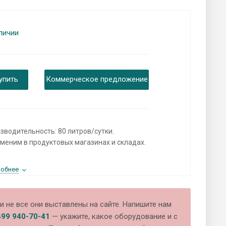
личии
упить
Коммерческое предложение
зводительность: 80 литров/сутки.
меним в продуктовых магазинах и складах.
обнее
и не все они выставлены на сайте. Напишите нам
499 940-70-41
— укажите, какое оборудование и с