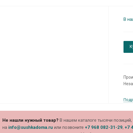
В на
К
Прои
Неза
Подр
Не нашли нужный товар?
В нашем каталоге тысячи позиций, 
на
info@sushkadoma.ru
или позвоните
+7 968 082-31-29
,
+7 