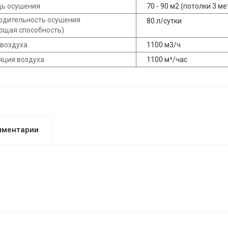
ь осушения
70 - 90 м2 (потолки 3 ме
одительность осушения
80 л/сутки
ющая способность)
 воздуха
1100 м3/ч
яция воздуха
1100 м³/час
мментарии