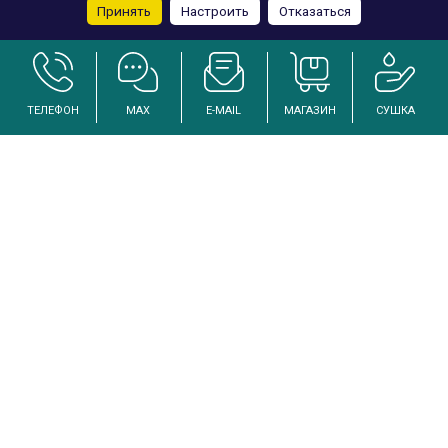
Принять
Настроить
Отказаться
ТЕЛЕФОН
MAX
E-MAIL
МАГАЗИН
СУШКА
Услуги по осушению и реанимации дома после залива
Инженерный подход к решению проблем избыточной влажности
Каталог
Аренда промышленных осушителей
Промышленные осушители
Промышленные вентиляторы