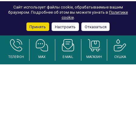
Сайт использует файлы cookie, обрабатываемые вашим
браузером. Подробнее об этом вы можете узнать в
Политике
cookie
.
Принять
Настроить
Отказаться
ТЕЛЕФОН
MAX
E-MAIL
МАГАЗИН
СУШКА
Услуги по осушению и реанимации дома после залива
Инженерный подход к решению проблем избыточной влажности
Каталог
Аренда промышленных осушителей